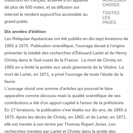
traduction en français, éclairée d'un appareil
MORCEAUX
CHOISIS
de plus de 600 notes, et sa diffusion sur
TOUTES
internet le rendent aujourd'hui accessible au
LES
grand public.
PAGES
Dix années d'édition
Les Reliquiae Aquitanicae ont été publiés en dix-sept livraisons de
1865 à 1875. Publication scientifique, l'ouvrage devait à l'origine
présenter la totalité des recherches d'Édouard Lartet et de Henry
Christy dans le Sud-ouest de la France. La mort de Christy en
1865 en a limité la portée aux seuls gisements de la Vézère. La
mort de Lartet, en 1871, a privé l'ouvrage de toute l'étude de la
faune.
L'ouvrage réunit une somme d’articles qui pourrait le faire
apparaître comme décousu mais la qualité scientifique de ses
contributions a été d'un apport capital à l'essor de la préhistoire.
En 17 livraisons, la publication s'est étalée sur dix ans, de 1865 à
1875. Après les décès de Christy, en 1865, et de Lartet, en 1871,
elle est menée à son terme par Thomas Rupert Jones. Les
recherches menées par Lartet et Christy dans la grotte des