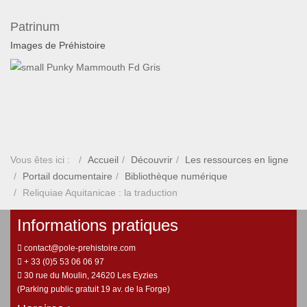
Patrinum
Images de Préhistoire
Vous êtes ici :
Accueil
Découvrir
Les ressources en ligne
Portail documentaire
Bibliothèque numérique
Reliquiae Aquitanicae : la traduction
Informations pratiques
contact@pole-prehistoire.com
+ 33 (0)5 53 06 06 97
30 rue du Moulin, 24620 Les Eyzies
(Parking public gratuit 19 av. de la Forge)