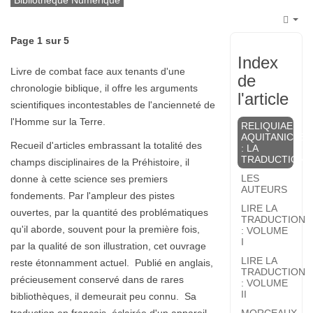
Bibliothèque Numérique
Emp
Page 1 sur 5
Index
Livre de combat face aux tenants d'une
de
chronologie biblique, il offre les arguments
l'article
scientifiques incontestables de l'ancienneté de
l'Homme sur la Terre.
RELIQUIAE
AQUITANICAE
Recueil d'articles embrassant la totalité des
: LA
TRADUCTION
champs disciplinaires de la Préhistoire, il
LES
donne à cette science ses premiers
AUTEURS
fondements. Par l'ampleur des pistes
LIRE LA
ouvertes, par la quantité des problématiques
TRADUCTION
qu'il aborde, souvent pour la première fois,
: VOLUME
I
par la qualité de son illustration, cet ouvrage
LIRE LA
reste étonnamment actuel. Publié en anglais,
TRADUCTION
précieusement conservé dans de rares
: VOLUME
II
bibliothèques, il demeurait peu connu. Sa