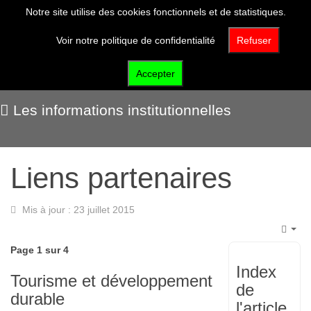
Notre site utilise des cookies fonctionnels et de statistiques.
Voir notre politique de confidentialité
Refuser
Qui sommes-nous ?
Accepter
Les informations institutionnelles
Liens partenaires
Mis à jour : 23 juillet 2015
Emp
Page 1 sur 4
Index
Tourisme et développement
de
durable
l'article