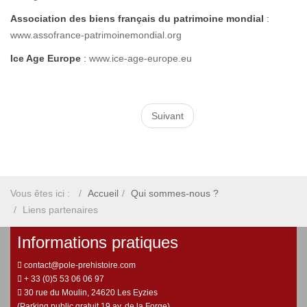
Association des biens français du patrimoine mondial
:
www.assofrance-patrimoinemondial.org
Ice Age Europe
:
www.ice-age-europe.eu
Suivant
Vous êtes ici :
Accueil
Qui sommes-nous ?
Liens partenaires
Informations pratiques
contact@pole-prehistoire.com
+ 33 (0)5 53 06 06 97
30 rue du Moulin, 24620 Les Eyzies
(Parking public gratuit 19 av. de la Forge)