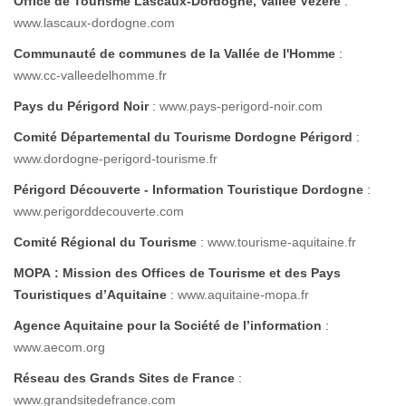
Office de Tourisme Lascaux-Dordogne, Vallée Vézère
:
www.lascaux-dordogne.com
Communauté de communes de la Vallée de l'Homme
:
www.cc-valleedelhomme.fr
Pays du Périgord Noir
:
www.pays-perigord-noir.com
Comité Départemental du Tourisme Dordogne Périgord
:
www.dordogne-perigord-tourisme.fr
Périgord Découverte - Information Touristique Dordogne
:
www.perigorddecouverte.com
Comité Régional du Tourisme
:
www.tourisme-aquitaine.fr
MOPA : Mission des Offices de Tourisme et des Pays
Touristiques d’Aquitaine
:
www.aquitaine-mopa.fr
Agence Aquitaine pour la Société de l’information
:
www.aecom.org
Réseau des Grands Sites de France
:
www.grandsitedefrance.com