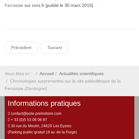
Ferrassie
sur cnrs.fr [publié le 30 mars 2015]
Précédent
Suivant
Vous êtes ici :
Accueil
Actualités scientifiques
Chronologies surprenantes sur le site paléolithique de la
Ferrassie (Dordogne)
Informations pratiques
contact@pole-prehistoire.com
+ 33 (0)5 53 06 06 97
30 rue du Moulin, 24620 Les Eyzies
(Parking public gratuit 19 av. de la Forge)