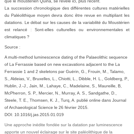
que le moustérien Quina, se révèle ici, plus récent.
La succession chronologique des différentes cultures matérielles
du Paléolithique moyen devra donc être revue en multipliant les
datations. Le débat sur les causes de la variabilité du Moustérien
est relancé : Sont-elles culturelles ou environnementales et
climatiques ?
Source :
A multi-method luminescence dating of the Palaeolithic sequence
of La Ferrassie based on new excavations adjacent to the La
Ferrassie 1 and 2 skeletons par Guérin, G., Frouin, M., Talamo,
S., Aldeias, V., Bruxelles, L., Chiotti, L., Dibble, H. L., Goldberg, P.,
Hublin, J.-J., Jain, M., Lahaye, C., Madelaine, S., Maureille, B,
McPherron, S. P., Mercier, N., Murray, A. S., Sandgathe, D.,
Steele, T. E., Thomsen, K. J., Turq, A. publié online dans Journal
of Archaeological Science le 26 février 2015.
DOI: 10.1016/j.jas.2015.01.019
Une approche inédite fondée sur la datation par luminescence
apporte un nouvel éclairage sur le site paléolithique de la