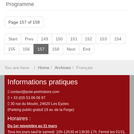
Programme
Page 157 of 158
Start
Prev
149
150
151
152
153
154
155
156
157
158
Next
End
You are here:
Home
Archives
Français
Informations pratiques
contact@pole-prehistoire.com
+ 33 (0)5 53 06 06 97
30 rue du Moulin, 24620 Les Eyzies
(Parking public gratuit 19 av. de la Forge)
Horaires :
Du 1er novembre au 31 mars
Tous les jours sauf le samedi :10h-12h30 et 13h30-17h. Fermé les 01/11,