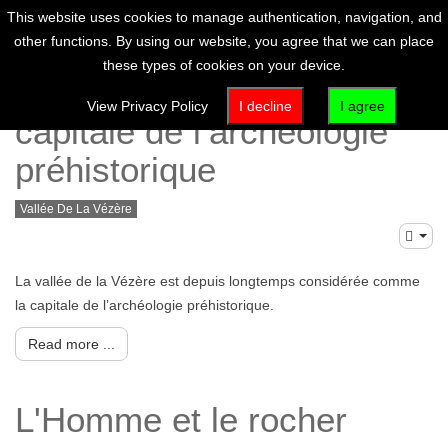
This website uses cookies to manage authentication, navigation, and
other functions. By using our website, you agree that we can place
these types of cookies on your device.
La vallée de la Vézère,
View Privacy Policy
I decline
I agree
capitale de l’archéologie
préhistorique
Vallée De La Vézère
La vallée de la Vézère est depuis longtemps considérée comme
la capitale de l’archéologie préhistorique.
Read more ...
L'Homme et le rocher