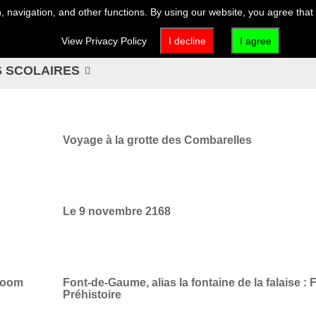
 navigation, and other functions. By using our website, you agree that
VISIT
EXHIBITIONS & EVENTS
ACTIVITIES & EDUCATION
View Privacy Policy
I decline
I agree
S SCOLAIRES
Voyage à la grotte des Combarelles
Le 9 novembre 2168
 Zoom
Font-de-Gaume, alias la fontaine de la falaise :
Préhistoire