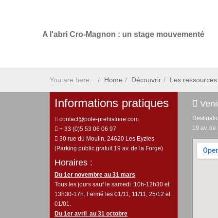
A l'abri Cro-Magnon : un stage mouvementé
You are here:
Home
Découvrir
Les ressources 
Informations pratiques
Venir
Destinati
contact@pole-prehistoire.com
19 av. de
+ 33 (0)5 53 06 06 97
30 rue du Moulin, 24620 Les Eyzies
(Parking public gratuit 19 av. de la Forge)
Horaires :
Du 1er novembre au 31 mars
Tous les jours sauf le samedi :10h-12h30 et
13h30-17h. Fermé les 01/11, 11/11, 25/12 et
01/01.
Du 1er avril au 31 octobre