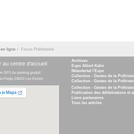
en ligne
Focus Préhistoire
Archives
 au centre d'accueil
Expo Albert Kahn
Néandertal l'Expo
on GPS du parking gratuit :
Collection - Gestes de la Préhisto
 la Forge 24620 Les Eyzies
Collection - Gestes de la Préhisto
Collection - Gestes de la Préhisto
Publication des délibérations et a
Liens partenaires
Tous les articles