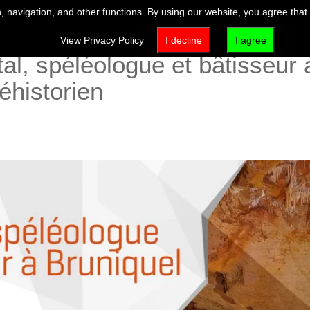
 navigation, and other functions. By using our website, you agree that
View Privacy Policy
I decline
I agree
l, spéléologue et bâtisseur 
historien