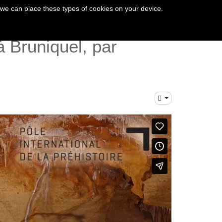
 we can place these types of cookies on your device.
à Bruniquel, par