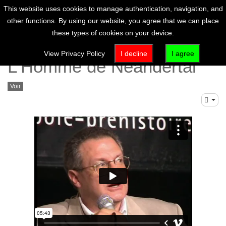
This website uses cookies to manage authentication, navigation, and
other functions. By using our website, you agree that we can place
these types of cookies on your device.
Jean-Jacques Hublin :
View Privacy Policy
I decline
I agree
L'Homme de Néandertal
Voir