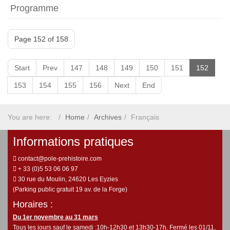
Programme
Page 152 of 158
Start
Prev
147
148
149
150
151
152
153
154
155
156
Next
End
You are here:
Home
Archives
Français
Informations pratiques
contact@pole-prehistoire.com
+ 33 (0)5 53 06 06 97
30 rue du Moulin, 24620 Les Eyzies
(Parking public gratuit 19 av. de la Forge)
Horaires :
Du 1er novembre au 31 mars
Tous les jours sauf le samedi :10h-12h30 et 13h30-17h. Fermé les 01/11,