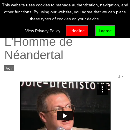
This website uses cookies to manage authentication, navigation, and
other functions. By using our website, you agree that we can place
these types of cookies on your device.
Jean-Jacques Hublin :
View Privacy Policy
I decline
I agree
L'Homme de
Néandertal
Voir
Emp