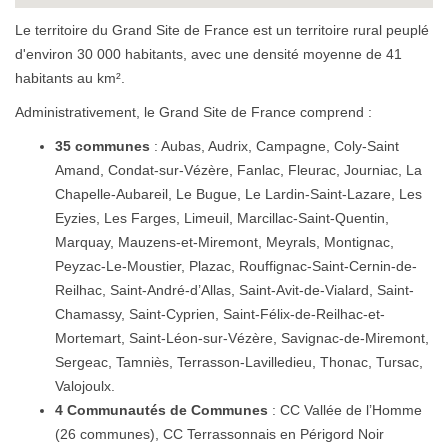
Le territoire du Grand Site de France est un territoire rural peuplé
d'environ 30 000 habitants, avec une densité moyenne de 41
habitants au km².
Administrativement, le Grand Site de France comprend :
35 communes
: Aubas, Audrix, Campagne, Coly-Saint
Amand, Condat-sur-Vézère, Fanlac, Fleurac, Journiac, La
Chapelle-Aubareil, Le Bugue, Le Lardin-Saint-Lazare, Les
Eyzies, Les Farges, Limeuil, Marcillac-Saint-Quentin,
Marquay, Mauzens-et-Miremont, Meyrals, Montignac,
Peyzac-Le-Moustier, Plazac, Rouffignac-Saint-Cernin-de-
Reilhac, Saint-André-d’Allas, Saint-Avit-de-Vialard, Saint-
Chamassy, Saint-Cyprien, Saint-Félix-de-Reilhac-et-
Mortemart, Saint-Léon-sur-Vézère, Savignac-de-Miremont,
Sergeac, Tamniès, Terrasson-Lavilledieu, Thonac, Tursac,
Valojoulx.
4 Communautés de Communes
: CC Vallée de l’Homme
(26 communes), CC Terrassonnais en Périgord Noir