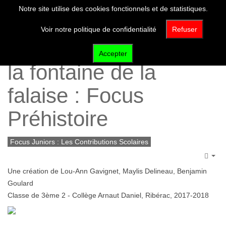
Notre site utilise des cookies fonctionnels et de statistiques.
Voir notre politique de confidentialité
Refuser
Font-de-Gaume, alias
Accepter
la fontaine de la
falaise : Focus
Préhistoire
Focus Juniors : Les Contributions Scolaires
Emp
Une création de Lou-Ann Gavignet, Maylis Delineau, Benjamin
Goulard
Classe de 3ème 2 - Collège Arnaut Daniel, Ribérac, 2017-2018