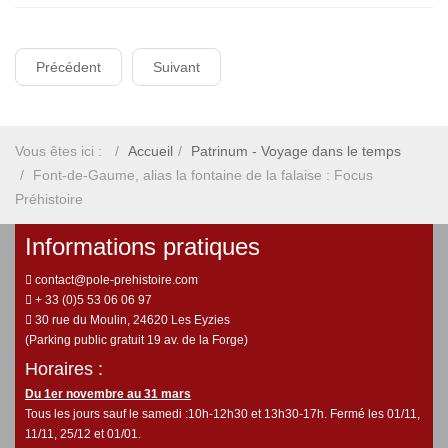
Précédent
Suivant
Vous êtes ici :
Accueil
Patrinum - Voyage dans le temps
Font-de-Gaume, alias la fontaine de la falaise : Focus
Préhistoire
Informations pratiques
contact@pole-prehistoire.com
+ 33 (0)5 53 06 06 97
30 rue du Moulin, 24620 Les Eyzies
(Parking public gratuit 19 av. de la Forge)
Horaires :
Du 1er novembre au 31 mars
Tous les jours sauf le samedi :10h-12h30 et 13h30-17h. Fermé les 01/11,
11/11, 25/12 et 01/01.