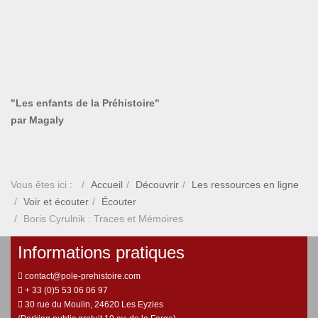
"Les enfants de la Préhistoire"
par Magaly
Vous êtes ici :
Accueil
Découvrir
Les ressources en ligne
Voir et écouter
Écouter
Boris Cyrulnik : Traces et Mémoires
Informations pratiques
contact@pole-prehistoire.com
+ 33 (0)5 53 06 06 97
30 rue du Moulin, 24620 Les Eyzies