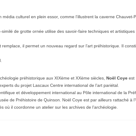
n média culturel en plein essor, comme l’illustrent la caverne Chauvet-
-similé de grotte ornée utilise des savoir-faire techniques et artistiques
et remplace, il permet un nouveau regard sur l’art préhistorique. Il const
l.
l’archéologie préhistorique aux XIXème et XXème siècles,
Noël Coye
est
experts du projet Lascaux Centre international de l’art pariétal.
entifique et développement international au Pôle international de la Préh
Musée de Préhistoire de Quinson. Noël Coye est par ailleurs rattaché à 
où il coordonne un atelier sur les archives de l’archéologie.