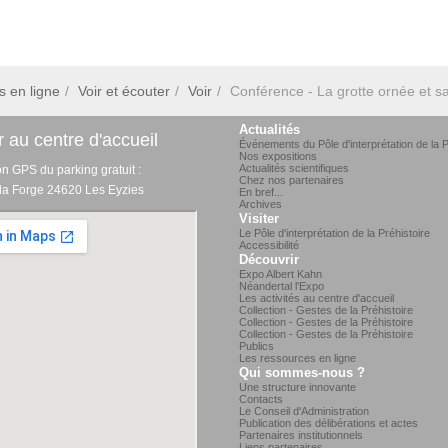
s en ligne
Voir et écouter
Voir
Conférence - La grotte ornée et sa
Actualités
 au centre d'accueil
Événements du Pôle d'interprétation de la P
Nos expositions
Actualités scientifiques
on GPS du parking gratuit :
Chez nos partenaires
 la Forge 24620 Les Eyzies
En bref...
Archives
Visiter
Le Pôle d'interprétation de la Préhistoire
Accessibilité
Découvrir
Expo Albert Kahn
Néandertal l'Expo
Les activités au centre d'accueil
Collection - Gestes de la Préhistoire
Collection - Gestes de la Préhistoire
Collection - Gestes de la Préhistoire
Publics
Les ressources en ligne
Qui sommes-nous ?
Une structure innovante
Contacts
Le Conseil d'Administration
Publication des délibérations et actes
Partenaires institutionnels
Liens partenaires