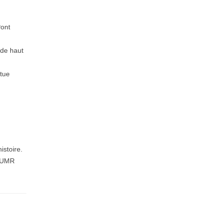
Pont
 de haut
itue
istoire.
l’UMR