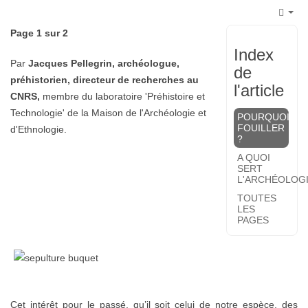
Emp
Page 1 sur 2
Index
Par
Jacques Pellegrin, archéologue,
de
préhistorien, directeur de recherches au
l'article
CNRS,
membre du laboratoire 'Préhistoire et
Technologie' de la Maison de l'Archéologie et
POURQUOI
FOUILLER
d'Ethnologie.
?
A QUOI
SERT
L'ARCHÉOLOG
TOUTES
LES
PAGES
Cet intérêt pour le passé, qu’il soit celui de notre espèce, des