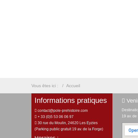
Vous êtes ici :
Accueil
Informations pratiques
Venir
Destinati
contact@pole-prehistoire.com
19 av. de
+ 33 (0)5 53 06 06 97
30 rue du Moulin, 24620 Les Eyzies
(Parking public gratuit 19 av. de la Forge)