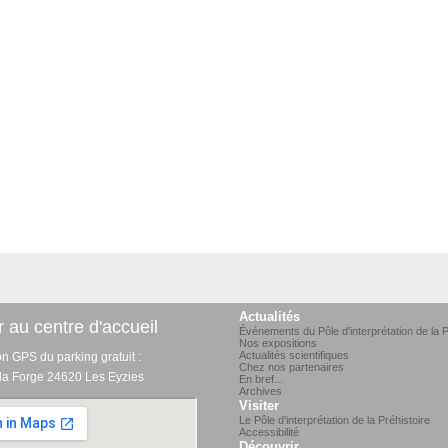
Actualités
 au centre d'accueil
Événements du Pôle d'interprétation de la P
Nos expositions
Actualités scientifiques
on GPS du parking gratuit :
Chez nos partenaires
 la Forge 24620 Les Eyzies
En bref...
Archives
Visiter
Le Pôle d'interprétation de la Préhistoire
Accessibilité
Découvrir