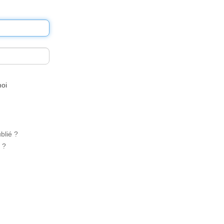
moi
blié ?
é ?