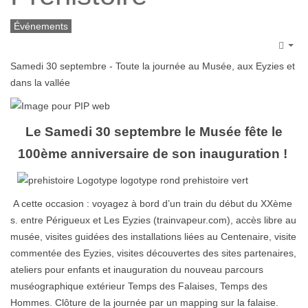
Événements
Emp
Samedi 30 septembre
- Toute la jour
née au
Musée, aux
Eyzies et
dans la vallée
Le
S
amedi
30 septembre le Musée fête le
100
ème
anniversaire de son inauguration !
A cette occasion : voyagez à bord d’un train du début du XXème
s. entre Périgueux et Les Eyzies (
trainvapeur.com
), accès libre au
musée, visites guidées des installations liées au Centenaire, visite
commentée des Eyzies, visites découvertes des sites partenaires,
ateliers pour enfants et inauguration du nouveau parcours
muséographique extérieur
Temps des Falaises, Temps des
Hommes
. Clôture de la journée par un mapping sur la falaise.