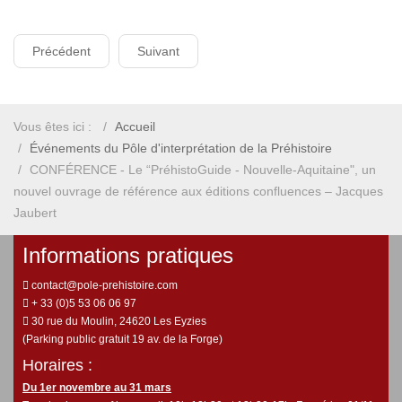
Précédent
Suivant
Vous êtes ici :
Accueil
Événements du Pôle d'interprétation de la Préhistoire
CONFÉRENCE - Le “PréhistoGuide - Nouvelle-Aquitaine", un
nouvel ouvrage de référence aux éditions confluences – Jacques
Jaubert
Informations pratiques
contact@pole-prehistoire.com
+ 33 (0)5 53 06 06 97
30 rue du Moulin, 24620 Les Eyzies
(Parking public gratuit 19 av. de la Forge)
Horaires :
Du 1er novembre au 31 mars