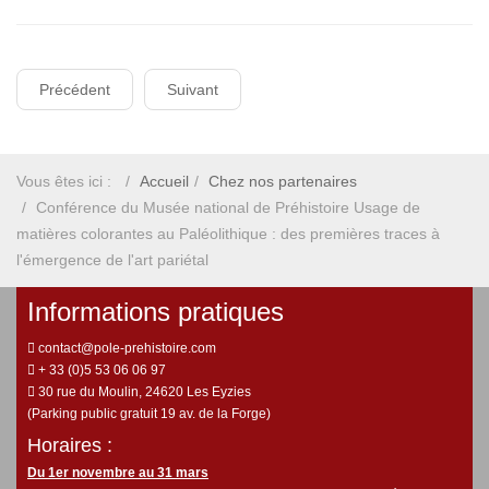
Précédent
Suivant
Vous êtes ici :
Accueil
Chez nos partenaires
Conférence du Musée national de Préhistoire Usage de
matières colorantes au Paléolithique : des premières traces à
l'émergence de l'art pariétal
Informations pratiques
contact@pole-prehistoire.com
+ 33 (0)5 53 06 06 97
30 rue du Moulin, 24620 Les Eyzies
(Parking public gratuit 19 av. de la Forge)
Horaires :
Du 1er novembre au 31 mars