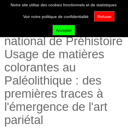
Notre site utilise des cookies fonctionnels et de statistiques.
Voir notre politique de confidentialité
Refuser
Conférence du Musée
Accepter
national de Préhistoire
Usage de matières
colorantes au
Paléolithique : des
premières traces à
l'émergence de l'art
pariétal