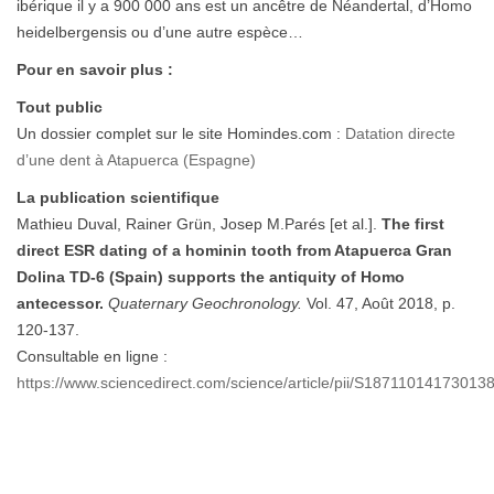
ibérique il y a 900 000 ans est un ancêtre de Néandertal, d’Homo
heidelbergensis ou d’une autre espèce…
Pour en savoir plus :
Tout public
Un dossier complet sur le site Homindes.com :
Datation directe
d’une dent à Atapuerca (Espagne)
La publication scientifique
Mathieu Duval, Rainer Grün, Josep M.Parés [et al.].
The first
direct ESR dating of a hominin tooth from Atapuerca Gran
Dolina TD-6 (Spain) supports the antiquity of Homo
antecessor.
Quaternary Geochronology.
Vol. 47, Août 2018, p.
120-137.
Consultable en ligne :
https://www.sciencedirect.com/science/article/pii/S18711014173013