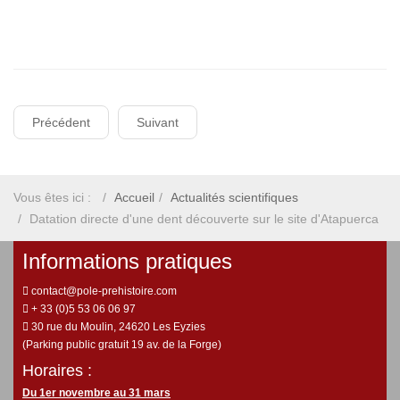
Précédent
Suivant
Vous êtes ici :
Accueil
Actualités scientifiques
Datation directe d'une dent découverte sur le site d'Atapuerca
Informations pratiques
contact@pole-prehistoire.com
+ 33 (0)5 53 06 06 97
30 rue du Moulin, 24620 Les Eyzies
(Parking public gratuit 19 av. de la Forge)
Horaires :
Du 1er novembre au 31 mars