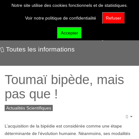
Notre site utilise des cookies fonctionnels et de statistiques.
Voir notre politique de confidentialité
Refuser
Actualités scientifiques
Accepter
Toutes les informations
Toumaï bipède, mais
pas que !
Actualités Scientifiques
Emp
L’acquisition de la bipédie est considérée comme une étape
déterminante de l’évolution humaine. Néanmoins, ses modalités