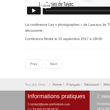
La conférence Les « photographes » de Lascaux de Thi
découverte.
Conférence filmée le 15 septembre 2017 à 18h30
Prev
Next
You are here:
Home
Français
Découvrir
Méd
Informations pratiques
Venir
Destinati
contact@pole-prehistoire.com
19 av. de
+ 33 (0)5 53 06 06 97