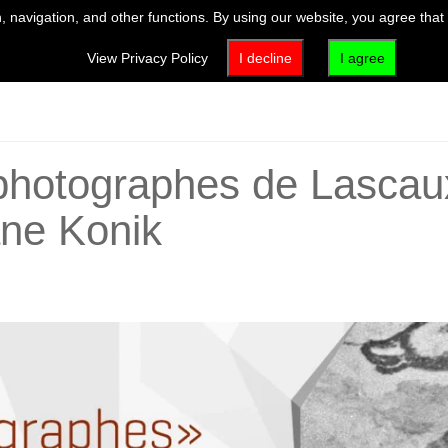
 navigation, and other functions. By using our website, you agree that
VISIT
EXHIBITIONS & EVENTS
ACTIVITIES & EDUCATION
View Privacy Policy
I decline
I agree
photographes de Lascaux
ane Konik