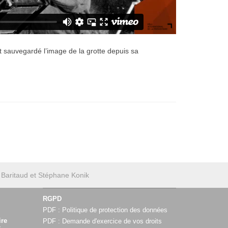
 sauvegardé l’image de la grotte depuis sa
 Baritaud et Stéphane Konik
RGPD
PDF :
Politique de protection des données
ire
PDF :
Demande d'exercice de vos droits