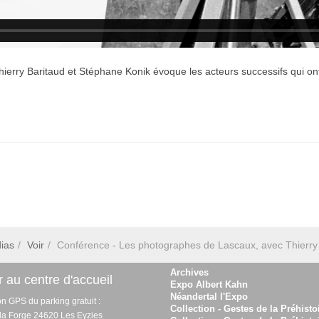
erry Baritaud et Stéphane Konik évoque les acteurs successifs qui ont
ias
Voir
Conférence - Les photographes de Lascaux, avec Thierry
Archives
 au centre d'accueil
Expo Albert Kahn
Néandertal l'Expo
on GPS du parking gratuit :
Collection - Gestes de la Préhisto
 la Forge 24620 Les Eyzies