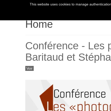
This website uses cookies to manage authentication,
HOME
YOUR 
Home
Conférence - Les 
Baritaud et Stéph
Voir