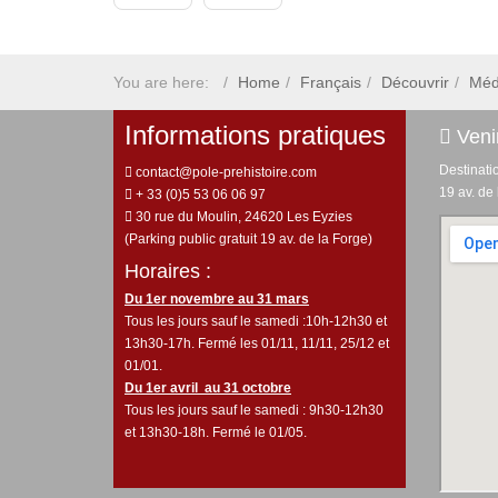
You are here:
Home
Français
Découvrir
Méd
Informations pratiques
Venir
Destinati
contact@pole-prehistoire.com
19 av. de
+ 33 (0)5 53 06 06 97
30 rue du Moulin, 24620 Les Eyzies
(Parking public gratuit 19 av. de la Forge)
Horaires :
Du 1er novembre au 31 mars
Tous les jours sauf le samedi :10h-12h30 et
13h30-17h. Fermé les 01/11, 11/11, 25/12 et
01/01.
Du 1er avril au 31 octobre
Tous les jours sauf le samedi : 9h30-12h30
et 13h30-18h. Fermé le 01/05.