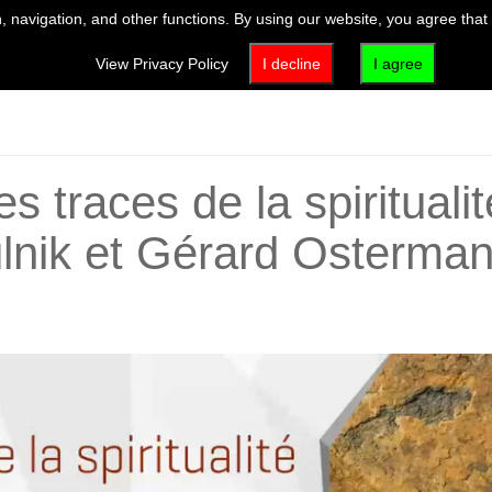
 navigation, and other functions. By using our website, you agree that
VISIT
EXHIBITIONS & EVENTS
ACTIVITIES & EDUCATION
View Privacy Policy
I decline
I agree
s traces de la spirituali
ulnik et Gérard Osterma