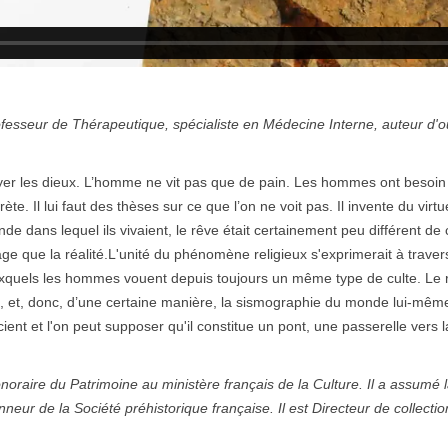
fesseur de Thérapeutique, spécialiste en Médecine Interne, auteur d'
toyer les dieux. L’homme ne vit pas que de pain. Les hommes ont besoin
te. Il lui faut des thèses sur ce que l’on ne voit pas. Il invente du virtu
nde dans lequel ils vivaient, le rêve était certainement peu différent de 
 que la réalité.L'unité du phénomène religieux s'exprimerait à travers
xquels les hommes vouent depuis toujours un même type de culte. Le rêv
t, et, donc, d’une certaine manière, la sismographie du monde lui-même.
scient et l'on peut supposer qu'il constitue un pont, une passerelle vers la
oraire du Patrimoine au ministère français de la Culture. Il a assumé l
neur de la Société préhistorique française. Il est Directeur de collectio