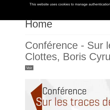
This website uses cookies to manage authentication,
HOME
YOUR 
Home
Conférence - Sur le
Clottes, Boris Cyr
Voir