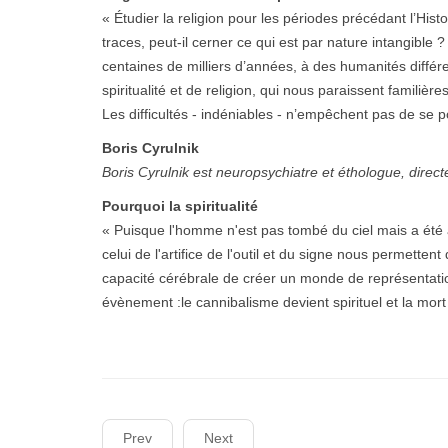
« Étudier la religion pour les périodes précédant l’Hi
traces, peut-il cerner ce qui est par nature intangible ?
centaines de milliers d’années, à des humanités différ
spiritualité et de religion, qui nous paraissent familière
Les difficultés - indéniables - n’empêchent pas de se p
Boris Cyrulnik
Boris Cyrulnik est neuropsychiatre et éthologue, direc
Pourquoi la spiritualité
« Puisque l'homme n'est pas tombé du ciel mais a été a
celui de l'artifice de l'outil et du signe nous permett
capacité cérébrale de créer un monde de représentatio
évènement :le cannibalisme devient spirituel et la mor
Prev
Next