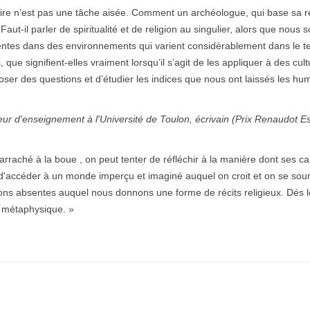
stoire n’est pas une tâche aisée. Comment un archéologue, qui base sa
 Faut-il parler de spiritualité et de religion au singulier, alors que nou
entes dans des environnements qui varient considérablement dans le tem
s, que signifient-elles vraiment lorsqu’il s’agit de les appliquer à des cu
oser des questions et d’étudier les indices que nous ont laissés les hum
teur d'enseignement à l'Université de Toulon, écrivain (Prix Renaudot 
rraché à la boue , on peut tenter de réfléchir à la manière dont ses c
ent d'accéder à un monde imperçu et imaginé auquel on croit et on se sou
ns absentes auquel nous donnons une forme de récits religieux. Dés lor
t métaphysique. »