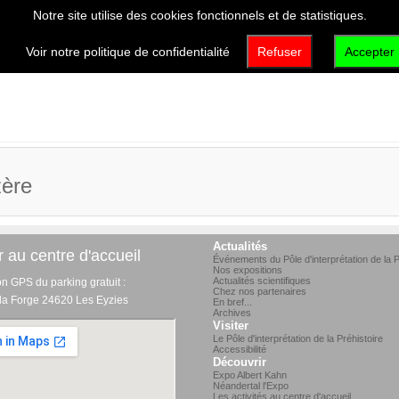
Notre site utilise des cookies fonctionnels et de statistiques.
VISITER
DÉCOUVRIR
QUI SOMMES-NOUS 
Voir notre politique de confidentialité
Refuser
Accepter
ère
Actualités
 au centre d'accueil
Événements du Pôle d'interprétation de la P
Nos expositions
Actualités scientifiques
on GPS du parking gratuit :
Chez nos partenaires
 la Forge 24620 Les Eyzies
En bref...
Archives
Visiter
Le Pôle d'interprétation de la Préhistoire
Accessibilité
Découvrir
Expo Albert Kahn
Néandertal l'Expo
Les activités au centre d'accueil