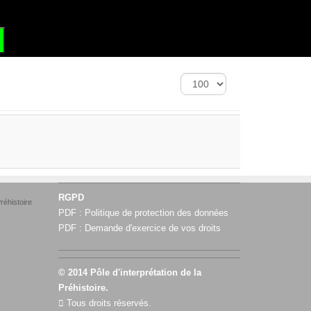
?
GRAND SITE DE FRANCE
Affichage
#
RGPD
réhistoire
PDF :
Politique de protection des données
PDF :
Demande d'exercice de vos droits
© 2014 Pôle d'interprétation de la
Préhistoire.
Tous droits réservés.