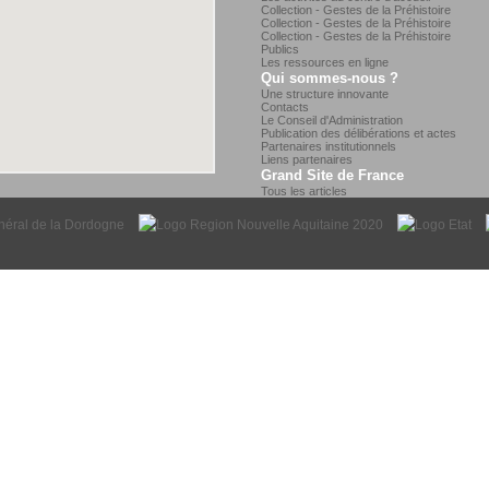
Collection - Gestes de la Préhistoire
Collection - Gestes de la Préhistoire
Collection - Gestes de la Préhistoire
Publics
Les ressources en ligne
Qui sommes-nous ?
Une structure innovante
Contacts
Le Conseil d'Administration
Publication des délibérations et actes
Partenaires institutionnels
Liens partenaires
Grand Site de France
Tous les articles