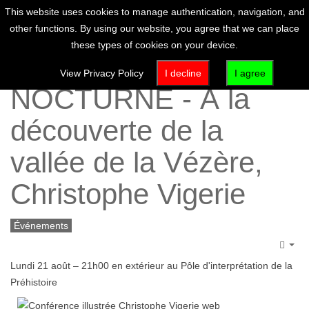
This website uses cookies to manage authentication, navigation, and
other functions. By using our website, you agree that we can place
these types of cookies on your device.
CONFÉRENCE
View Privacy Policy
I decline
I agree
NOCTURNE - À la
découverte de la
vallée de la Vézère,
Christophe Vigerie
Événements
Emp
Lundi 21 août – 21h00 en extérieur au Pôle d'interprétation de la
Préhistoire