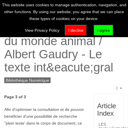
This website uses cookies to manage authentication, navigation, and
other functions. By using our website, you agree that we can place
these types of cookies on your device.
Les enchaînements
View Privacy Policy
I decline
I agree
du monde animal /
Albert Gaudry - Le
texte int&eacute;gral
Bibliothèque Numérique
Emp
Page 3 of 3
Article
Afin d'optimiser la consultation et de pouvoir
Index
bénéficier d'une possibilité de recherche
"plein texte' dans le corps de document, ce
LES