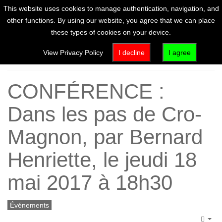
This website uses cookies to manage authentication, navigation, and
other functions. By using our website, you agree that we can place
these types of cookies on your device.
Home
View Privacy Policy
I decline
I agree
CONFÉRENCE :
Dans les pas de Cro-
Magnon, par Bernard
Henriette, le jeudi 18
mai 2017 à 18h30
Événements