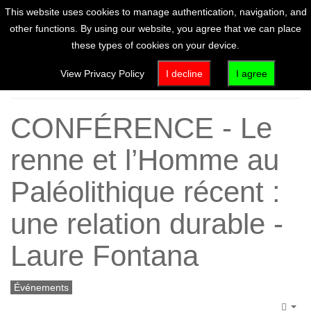
This website uses cookies to manage authentication, navigation, and
other functions. By using our website, you agree that we can place
these types of cookies on your device.
Home
View Privacy Policy
I decline
I agree
CONFÉRENCE - Le
renne et l’Homme au
Paléolithique récent :
une relation durable -
Laure Fontana
Événements