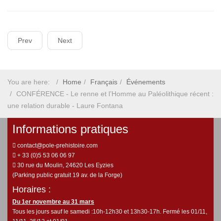
Prev
Next
You are here:
Home
Français
Événements
CONFÉRENCE - Le renne et l’Homme au Paléolithique récent :
une relation durable - Laure Fontana
Informations pratiques
contact@pole-prehistoire.com
+ 33 (0)5 53 06 06 97
30 rue du Moulin, 24620 Les Eyzies
(Parking public gratuit 19 av. de la Forge)
Horaires :
Du 1er novembre au 31 mars
Tous les jours sauf le samedi :10h-12h30 et 13h30-17h. Fermé les 01/11,