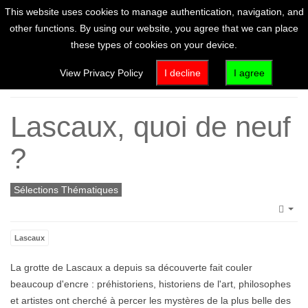
This website uses cookies to manage authentication, navigation, and
other functions. By using our website, you agree that we can place
these types of cookies on your device.
Home
View Privacy Policy
I decline
I agree
Lascaux, quoi de neuf
?
Sélections Thématiques
Emp
Lascaux
La grotte de Lascaux a depuis sa découverte fait couler
beaucoup d'encre : préhistoriens, historiens de l'art, philosophes
et artistes ont cherché à percer les mystères de la plus belle des