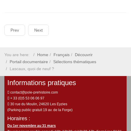
Prev
Next
You are here:
Home
Français
Découvrir
Portail documentaire
Sélections thématiques
Lascaux, quoi de neuf ?
Informations pratiques
contact@pole-prehistoire.com
+ 33 (0)5 53 06 06 97
30 rue du Moulin, 24620 Les Eyzies
(Parking public gratuit 19 av. de la Forge)
Horaires :
Du 1er novembre au 31 mars