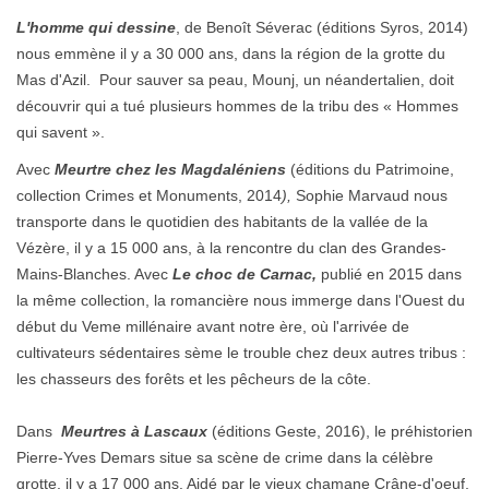
L
'homme qui dessine
, de Benoît Séverac (éditions Syros, 2014)
nous emmène il y a 30 000 ans, dans la région de la grotte du
Mas d'Azil. Pour sauver sa peau, Mounj, un néandertalien, doit
découvrir qui a tué plusieurs hommes de la tribu des « Hommes
qui savent ».
Avec
Meurtre chez les Magdaléniens
(éditions du Patrimoine,
collection Crimes et Monuments, 2014
),
Sophie Marvaud nous
transporte dans le quotidien des habitants de la vallée de la
Vézère, il y a 15 000 ans, à la rencontre du clan des Grandes-
Mains-Blanches. Avec
Le choc de Carnac,
publié en 2015 dans
la même collection, la romancière nous immerge dans l'Ouest du
début du Veme millénaire avant notre ère, où l'arrivée de
cultivateurs sédentaires sème le trouble chez deux autres tribus :
les chasseurs des forêts et les pêcheurs de la côte.
Dans
Meurtres à Lascaux
(éditions Geste, 2016), le préhistorien
Pierre-Yves Demars situe sa scène de crime dans la célèbre
grotte, il y a 17 000 ans. Aidé par le vieux chamane Crâne-d'oeuf,