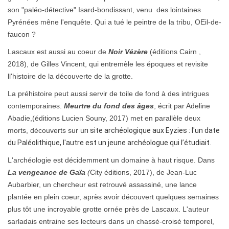
son "paléo-détective" Isard-bondissant, venu des lointaines
Pyrénées mêne l'enquête. Qui a tué le peintre de la tribu, OEil-de-
faucon ?
Lascaux est aussi au coeur de
Noir Vézère
(éditions Cairn ,
2018), de Gilles Vincent, qui entremèle les époques et revisite
ll'histoire de la découverte de la grotte.
La préhistoire peut aussi servir de toile de fond à des intrigues
contemporaines.
Meurtre du fond des âges
, écrit par Adeline
Abadie,(éditions Lucien Souny, 2017) met en parallèle deux
morts, découverts sur u
n site archéologique aux Eyzies : l'un date
du Paléolithique, l'autre est un jeune archéologue qui l’étudiait.
L'archéologie est décidemment un domaine à haut risque. Dans
La vengeance de Gaïa
(
City éditions, 2017), de Jean-Luc
Aubarbier, un chercheur est retrouvé assassiné, une lance
plantée en plein coeur, après avoir découvert quelques semaines
plus tôt une incroyable grotte ornée près de Lascaux. L'auteur
sarladais entraine ses lecteurs dans un chassé-croisé temporel,