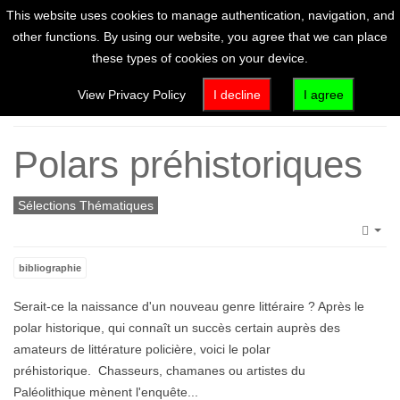
This website uses cookies to manage authentication, navigation, and
other functions. By using our website, you agree that we can place
these types of cookies on your device.
Home
View Privacy Policy
I decline
I agree
Polars préhistoriques
Sélections Thématiques
Emp
bibliographie
Serait-ce la naissance d'un nouveau genre littéraire ? Après le
polar historique, qui connaît un succès certain auprès des
amateurs de littérature policière, voici le polar
préhistorique. Chasseurs, chamanes ou artistes du
Paléolithique mènent l'enquête...