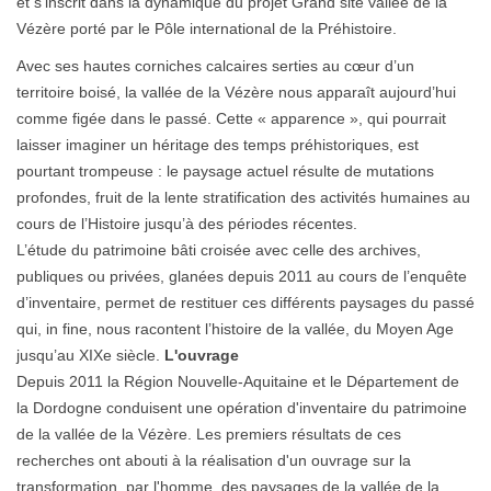
et s’inscrit dans la dynamique du projet Grand site vallée de la
Vézère porté par le Pôle international de la Préhistoire.
Avec ses hautes corniches calcaires serties au cœur d’un
territoire boisé, la vallée de la Vézère nous apparaît aujourd’hui
comme figée dans le passé. Cette « apparence », qui pourrait
laisser imaginer un héritage des temps préhistoriques, est
pourtant trompeuse : le paysage actuel résulte de mutations
profondes, fruit de la lente stratification des activités humaines au
cours de l’Histoire jusqu’à des périodes récentes.
L’étude du patrimoine bâti croisée avec celle des archives,
publiques ou privées, glanées depuis 2011 au cours de l’enquête
d’inventaire, permet de restituer ces différents paysages du passé
qui, in fine, nous racontent l’histoire de la vallée, du Moyen Age
jusqu’au XIXe siècle.
L'ouvrage
Depuis 2011 la Région Nouvelle-Aquitaine et le Département de
la Dordogne conduisent une opération d'inventaire du patrimoine
de la vallée de la Vézère. Les premiers résultats de ces
recherches ont abouti à la réalisation d'un ouvrage sur la
transformation, par l'homme, des paysages de la vallée de la