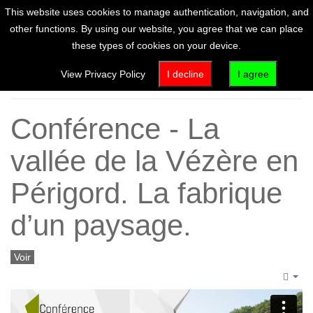
This website uses cookies to manage authentication, navigation, and
other functions. By using our website, you agree that we can place
these types of cookies on your device.
Home
View Privacy Policy
I decline
I agree
Conférence - La
vallée de la Vézère en
Périgord. La fabrique
d’un paysage.
Voir
Emp