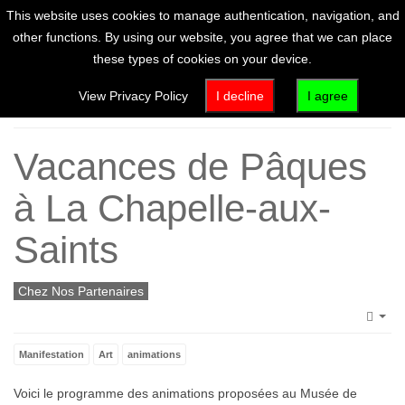
This website uses cookies to manage authentication, navigation, and
other functions. By using our website, you agree that we can place
these types of cookies on your device.
Home
View Privacy Policy
I decline
I agree
Vacances de Pâques
à La Chapelle-aux-
Saints
Chez Nos Partenaires
Emp
Manifestation
Art
animations
Voici le programme des animations proposées au Musée de