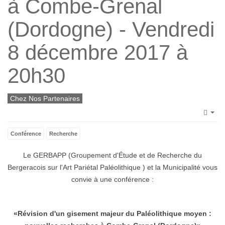
à Combe-Grenal
(Dordogne) - Vendredi
8 décembre 2017 à
20h30
Chez Nos Partenaires
Emp
Conférence
Recherche
Le GERBAPP (Groupement d'Étude et de Recherche du
Bergeracois sur l'Art Pariétal Paléolithique ) et la Municipalité vous
convie à une conférence :
«Révision d'un gisement majeur du Paléolithique moyen :