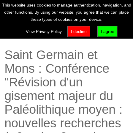
This website uses cookies to manage authentication, navigation, and
other functions. By using our website, you agree that we can place
these types of cookies on your device.
Home
View Privacy Policy
I decline
I agree
Saint Germain et
Mons : Conférence
"Révision d'un
gisement majeur du
Paléolithique moyen :
nouvelles recherches