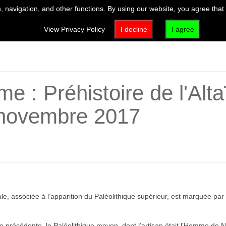
 navigation, and other functions. By using our website, you agree that
VISIT
EXHIBITIONS & EVENTS
ACTIVITIES & EDUCATION
View Privacy Policy
I decline
I agree
 : Préhistoire de l'Alta
 novembre 2017
 associée à l’apparition du Paléolithique supérieur, est marquée par 
ode précédente, le Paléolithique moyen, dont l’artisan était l’Homme d