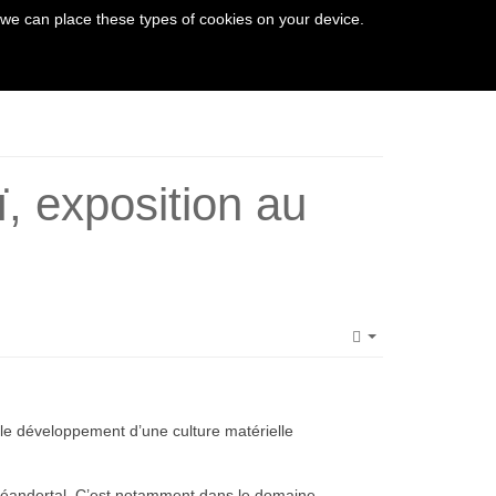
 we can place these types of cookies on your device.
THE VEZERE VALLEY
ï, exposition au
Empty
le développement d’une culture matérielle
e Néandertal. C’est notamment dans le domaine