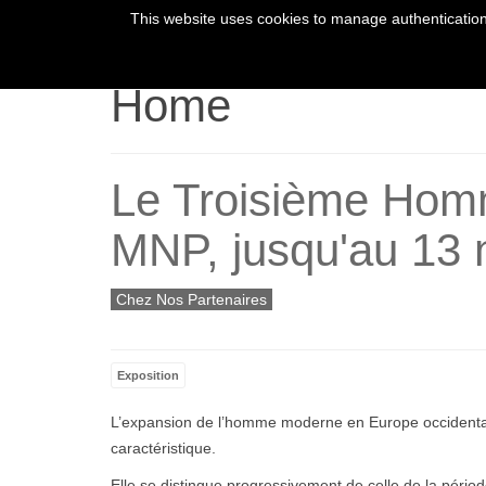
This website uses cookies to manage authentication,
HOME
YOUR 
Home
Le Troisième Homme
MNP, jusqu'au 13
Chez Nos Partenaires
Exposition
L’expansion de l’homme moderne en Europe occidentale,
caractéristique.
Elle se distingue progressivement de celle de la péri