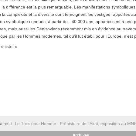
ue la différence est la plus remarquable. Les manifestations symboliq
n la complexité et la diversité dont témoignent les vestiges rapportés au
sion symbolique connues, à partir de - 40 000 ans, apparaissent à une p
s, mais aussi les Denisoviens récemment mis en évidence au travers
 par les Hommes modernes, tel qu’il fut établi pour l’Europe, n’est pa
réhistoire
.
aires
Le Troisième Homme : Préhistoire de l'Altaï, exposition au M
Archives