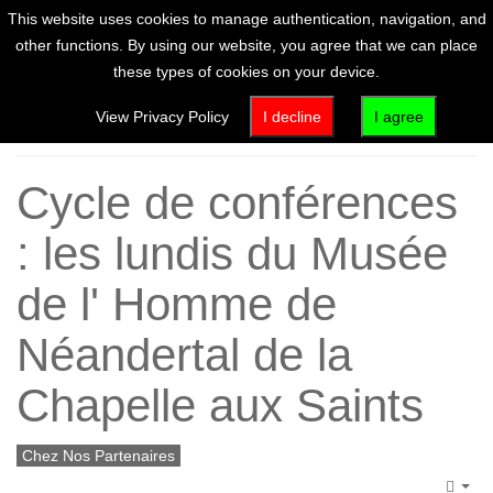
This website uses cookies to manage authentication, navigation, and
other functions. By using our website, you agree that we can place
these types of cookies on your device.
Home
View Privacy Policy
I decline
I agree
Cycle de conférences
: les lundis du Musée
de l' Homme de
Néandertal de la
Chapelle aux Saints
Chez Nos Partenaires