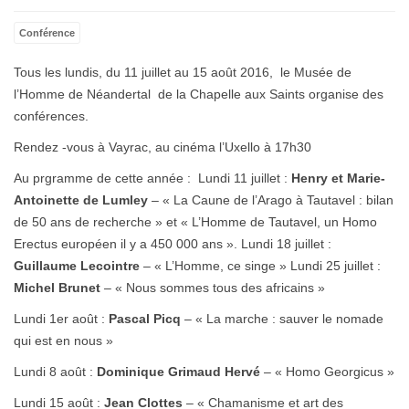
Emp
Conférence
Tous les lundis, du 11 juillet au 15 août 2016, le Musée de
l’Homme de Néandertal de la Chapelle aux Saints organise des
conférences.
Rendez -vous à Vayrac, au cinéma l’Uxello à 17h30
Au prgramme de cette année : Lundi 11 juillet :
Henry et Marie-
Antoinette de Lumley
– « La Caune de l’Arago à Tautavel : bilan
de 50 ans de recherche » et « L’Homme de Tautavel, un Homo
Erectus européen il y a 450 000 ans ». Lundi 18 juillet :
Guillaume Lecointre
– « L’Homme, ce singe » Lundi 25 juillet :
Michel Brunet
– « Nous sommes tous des africains »
Lundi 1er août :
Pascal Picq
– « La marche : sauver le nomade
qui est en nous »
Lundi 8 août :
Dominique Grimaud Hervé
– « Homo Georgicus »
Lundi 15 août :
Jean Clottes
– « Chamanisme et art des