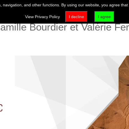
 navigation, and other functions. By using our website, you agree that
View Privacy Policy
I decline
I agree
amille Bourdier et Valérie Fer