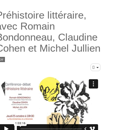
réhistoire littéraire,
avec Romain
Bondonneau, Claudine
Cohen et Michel Jullien
oir