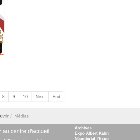
8
9
10
Next
End
uvrir
Médias
Archives
 au centre d'accueil
Expo Albert Kahn
Néandertal l'Expo