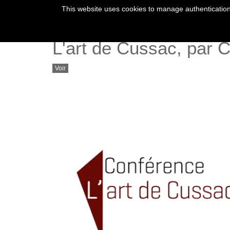
This website uses cookies to manage authentication,
L'art de Cussac, par C
Voir