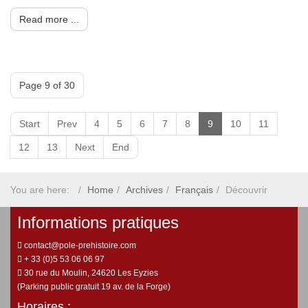
Read more ...
Page 9 of 30
Start
Prev
4
5
6
7
8
9
10
11
12
13
Next
End
You are here:
Home
Archives
Français
Découvrir
Informations pratiques
contact@pole-prehistoire.com
+ 33 (0)5 53 06 06 97
30 rue du Moulin, 24620 Les Eyzies
(Parking public gratuit 19 av. de la Forge)
Horaires :