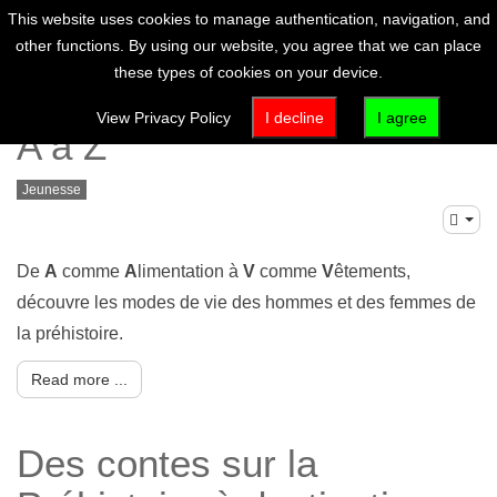
This website uses cookies to manage authentication, navigation, and
other functions. By using our website, you agree that we can place
these types of cookies on your device.
Dossier : La préhistoire de
View Privacy Policy
I decline
I agree
A à Z
Jeunesse
De
A
comme
A
limentation à
V
comme
V
êtements,
découvre les modes de vie des hommes et des femmes de
la préhistoire.
Read more ...
Des contes sur la