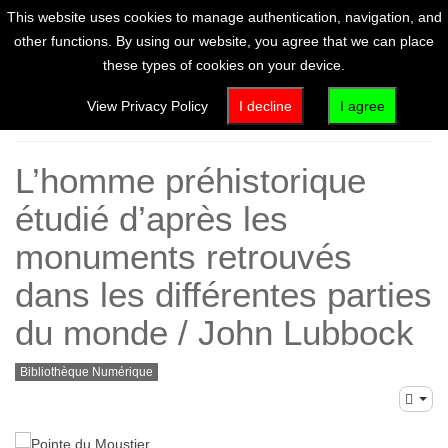
This website uses cookies to manage authentication, navigation, and
other functions. By using our website, you agree that we can place
these types of cookies on your device.
Portail documentaire
View Privacy Policy
I decline
I agree
L’homme préhistorique
étudié d’après les
monuments retrouvés
dans les différentes parties
du monde / John Lubbock
Bibliothèque Numérique