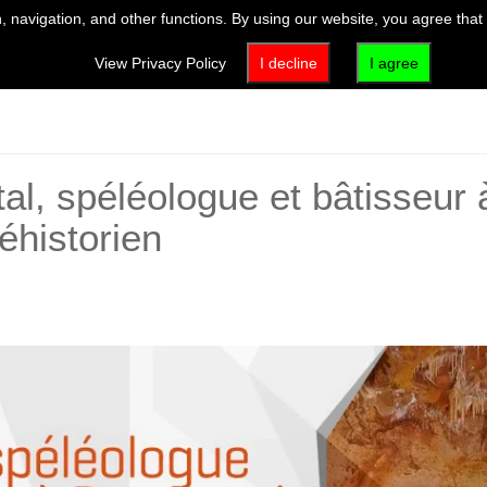
 navigation, and other functions. By using our website, you agree that
VISIT
EXHIBITIONS & EVENTS
ACTIVITIES & EDUCATION
View Privacy Policy
I decline
I agree
l, spéléologue et bâtisseur 
historien