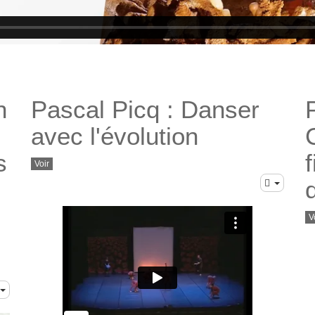
n
Pascal Picq : Danser
avec l'évolution
s
Voir
V