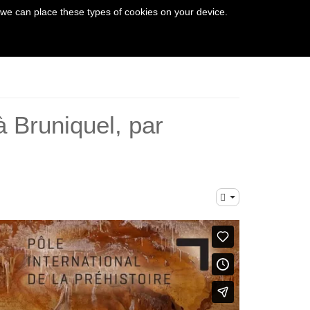
 we can place these types of cookies on your device.
THE VEZERE VALLEY
à Bruniquel, par