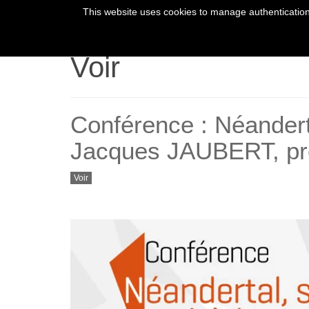
This website uses cookies to manage authentication,
HOME
YOUR 
Voir
Conférence : Néanderta
Jacques JAUBERT, pré
Voir