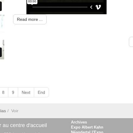
Read more ...
8
9
Next
End
ias
Voir
Archives
 au centre d'accueil
Expo Albert Kahn
Néandertal l'Expo