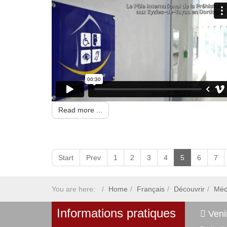
Read more ...
Start
Prev
1
2
3
4
5
6
7
You are here:
Home
Français
Découvrir
Méd
Informations pratiques
Venir