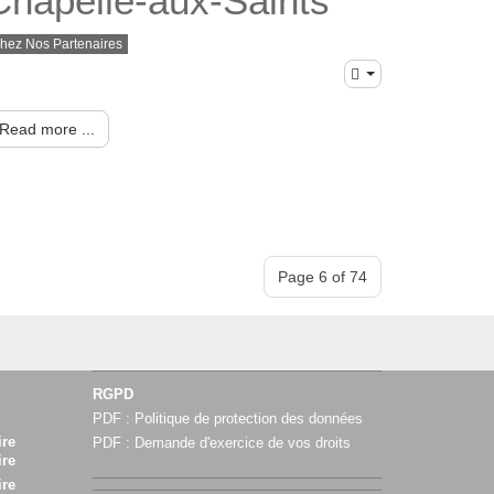
Chapelle-aux-Saints
hez Nos Partenaires
Read more ...
Page 6 of 74
RGPD
PDF :
Politique de protection des données
ire
PDF :
Demande d'exercice de vos droits
ire
ire