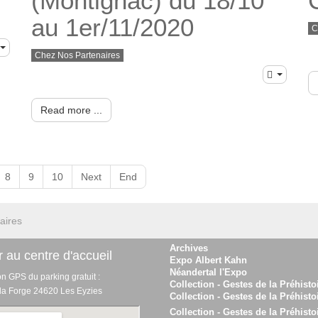
(Montignac) du 18/10
au 1er/11/2020
C
Chez Nos Partenaires
Read more ...
8
9
10
Next
End
aires
Archives
 au centre d'accueil
Expo Albert Kahn
Néandertal l'Expo
on GPS du parking gratuit :
Collection - Gestes de la Préhisto
 la Forge 24620 Les Eyzies
Collection - Gestes de la Préhisto
Collection - Gestes de la Préhisto