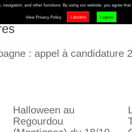
 navigation, and other functions. By using our website, you agree that
VISIT
EXHIBITIONS & EVENTS
ACTIVITIES & EDUCATION
View Privacy Policy
I decline
I agree
res
mpagne : appel à candidature 
Halloween au
Regourdou