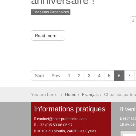
anniversaire !
Chez Nos Partenaires
Read more ...
Start
Prev
1
2
3
4
5
6
7
You are here:
Home
Français
Chez nos parten
Informations pratiques
Venir
Destinati
contact@pole-prehistoire.com
19 av. de
+ 33 (0)5 53 06 06 97
30 rue du Moulin, 24620 Les Eyzies