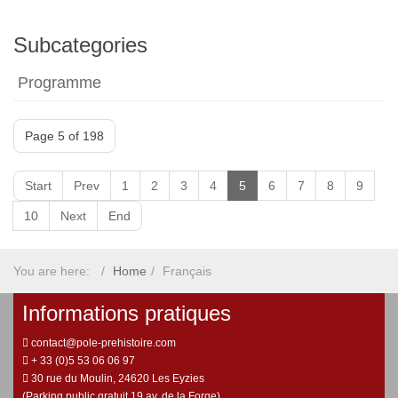
Subcategories
Programme
Page 5 of 198
Start
Prev
1
2
3
4
5
6
7
8
9
10
Next
End
You are here:
Home
Français
Informations pratiques
contact@pole-prehistoire.com
+ 33 (0)5 53 06 06 97
30 rue du Moulin, 24620 Les Eyzies
(Parking public gratuit 19 av. de la Forge)