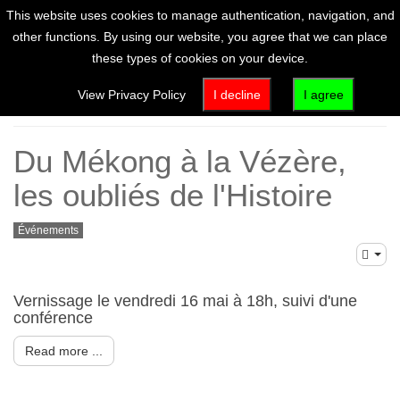
This website uses cookies to manage authentication, navigation, and
other functions. By using our website, you agree that we can place
these types of cookies on your device.
Français
View Privacy Policy
I decline
I agree
Du Mékong à la Vézère,
les oubliés de l'Histoire
Événements
Vernissage le vendredi 16 mai à 18h, suivi d'une
conférence
Read more ...