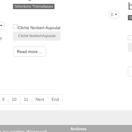
Sélections Thématiques
S
Cliché Norbert Aujoulat
?
Read more ...
9
10
11
Next
End
Archives