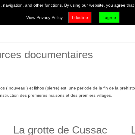
 navigation, and other functions. By using our website, you agree that
VISIT
EXHIBITIONS & EVENTS
ACTIVITIES & EDUCATION
View Privacy Policy
I decline
I agree
ources documentaires
eos ( nouveau ) et lithos (pierre) est une période de la fin de la préh
 construction des premières maisons et des premiers villages.
La grotte de Cussac