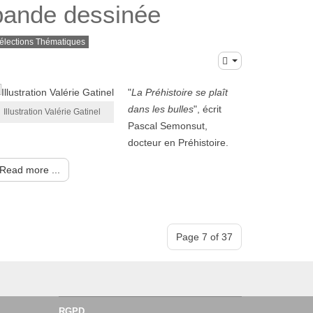
bande dessinée
élections Thématiques
"
La Préhistoire se plaît
dans les bulles
", écrit
Illustration Valérie Gatinel
Pascal Semonsut,
docteur en Préhistoire.
Read more ...
Page 7 of 37
RGPD