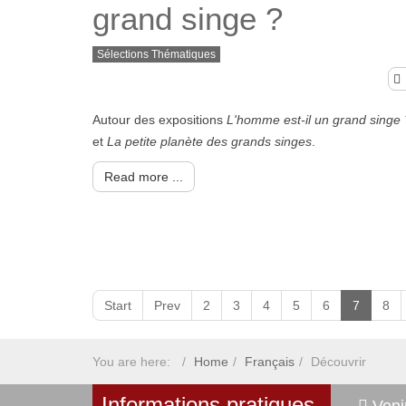
grand singe ?
Sélections Thématiques
Autour des expositions
L'homme est-il un grand singe 
et
La petite planète des grands singes
.
Read more ...
Start
Prev
2
3
4
5
6
7
8
You are here:
Home
Français
Découvrir
Informations pratiques