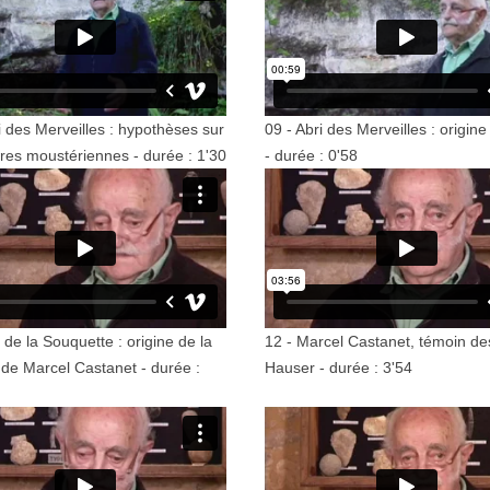
i des Merveilles : hypothèses sur
09 - Abri des Merveilles : origin
ures moustériennes - durée : 1'30
- durée : 0'58
i de la Souquette : origine de la
12 - Marcel Castanet, témoin des
 de Marcel Castanet - durée :
Hauser - durée : 3'54