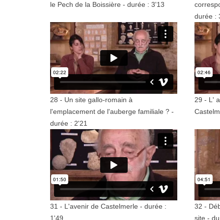
le Pech de la Boissière - durée : 3'13
corresp
durée : 
28 - Un site gallo-romain à
29 - L' 
l'emplacement de l'auberge familiale ? -
Castelme
durée : 2'21
31 - L'avenir de Castelmerle - durée :
32 - Déb
1'49
site - d