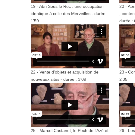
19 - Abri Sous le Roc : une occupation
20 - Abr
identique à celle des Merveilles - durée :
, conte
1'59
durée : 
22 - Vente d'objets et acquisition de
23 - Com
nouveaux sites - durée : 3'09
2'05
25 - Marcel Castanet, le Pech de l'Azé et
26 - Les