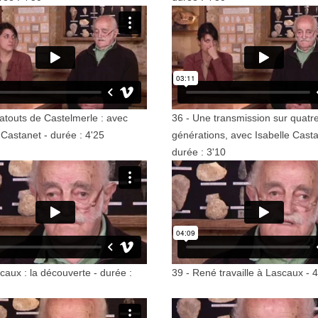
 atouts de Castelmerle : avec
36 - Une transmission sur quatr
 Castanet - durée : 4'25
générations, avec Isabelle Casta
durée : 3'10
caux : la découverte - durée :
39 - René travaille à Lascaux - 