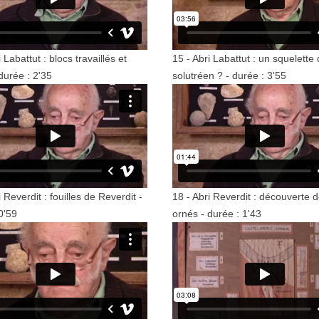
 Labattut : blocs travaillés et
15 - Abri Labattut : un squelette 
durée : 2'35
solutréen ? - durée : 3'55
i Reverdit : fouilles de Reverdit -
18 - Abri Reverdit : découverte 
0'59
ornés - durée : 1'43