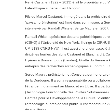
René Castanet (1922 – 2013) était le propriétaire du V
Paléolithique supérieur, en Périgord.
Fils de Marcel Castanet, immergé dans la préhistoire 
"paysan préhistorien" est filmé dans son musée, à Serg
interviewé par Randall White et Serge Maury en 2007.
Randall White : spécialiste des arts paléolithiques e
(CSHO) à l'Université de New York. Il dirige le CIRHUS
UMI3199 CNRS-NYU). Il est aussi chercheur associé à 
dirigé les fouilles des abris Castanet et Blanchard à Ca
Hyènes à Brassempouy (Landes), Grotte du Renne à Arcy
entrepris des recherches archéologiques au nord du C
Serge Maury : préhistorien et Conservateur honoraire 
de la Dordogne. Il a eu la responsabilité ou a collabor
l'étranger, notamment au Maroc et en Libye. Il a part
(Technologie Fonctionnelle des Pointes Solutréennes)
Centres pour le Développement de la Culture Scientifique
l'archéologie auprès de tout public. Il est fondateur d
du sud libyien.