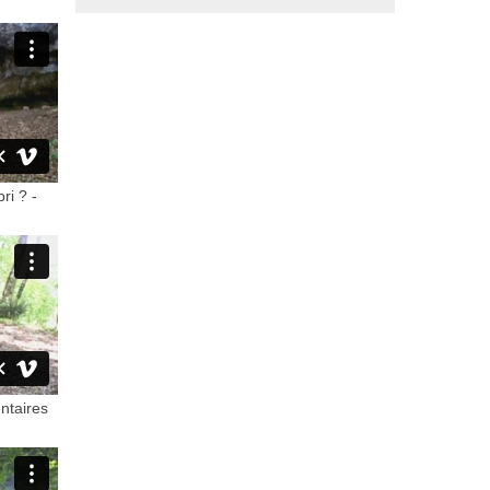
ri ? -
ntaires