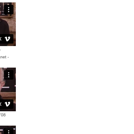
e
net -
4'08