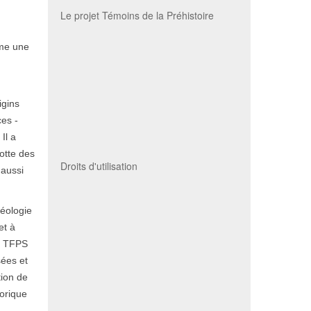
Le projet Témoins de la Préhistoire
mme une
igins
ces -
Il a
rotte des
Droits d'utilisation
 aussi
héologie
et à
le TFPS
sées et
tion de
torique