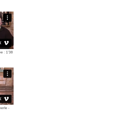
ée : 1'38
erle -