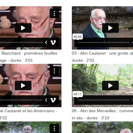
i Blanchard : premières fouilles
03 - Abri Castanet : une grotte ab
age - durée : 3'01
durée : 2'02
é Castanet et les Américains -
06 - Abri des Merveilles : comme
3'32
in situ - durée : 3'10