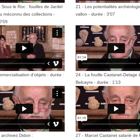
i Sous le Roc : fouilles de Jardel
21 - Les potentialités archéolog
nu méconnu des collections -
vallon - durée : 3'07
0'59
mercialisation d'objets - durée :
24 - La fouille Castanet-Delage 
Belcayre - durée : 1'13
 archives Didon :
27 - Marcel Castanet salarié de