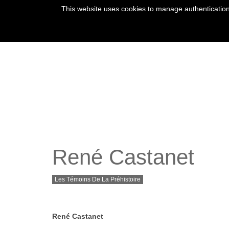
This website uses cookies to manage authentication,
René Castanet
Les Témoins De La Préhistoire
René Castanet