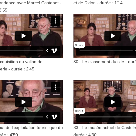
ondance avec Marcel Castanet -
et de Didon - durée : 1'14
3'55
acquisition du vallon de
30 - Le classement du site - dur
rle - durée : 2'45
ut de l'exploitation touristique du
33 - Le musée actuel de Castelm
urée : 4'50
durée : 4'30