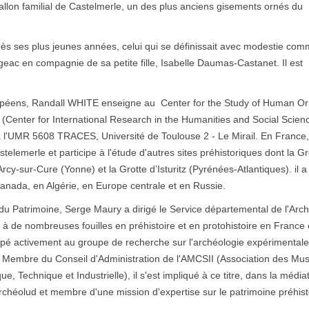
allon familial de Castelmerle, un des plus anciens gisements ornés du
dès ses plus jeunes années, celui qui se définissait avec modestie co
eac en compagnie de sa petite fille, Isabelle Daumas-Castanet. Il est
uropéens, Randall WHITE enseigne au Center for the Study of Human Or
 (Center for International Research in the Humanities and Social Scien
l'UMR 5608 TRACES, Université de Toulouse 2 - Le Mirail. En France, 
stelemerle et participe à l'étude d'autres sites préhistoriques dont la G
-sur-Cure (Yonne) et la Grotte d’Isturitz (Pyrénées-Atlantiques). il a
anada, en Algérie, en Europe centrale et en Russie.
du Patrimoine, Serge Maury a dirigé le Service départemental de l'Arc
é à de nombreuses fouilles en préhistoire et en protohistoire en France 
icipé activement au groupe de recherche sur l'archéologie expérimenta
. Membre du Conseil d'Administration de l'AMCSII (Association des Mu
, Technique et Industrielle), il s'est impliqué à ce titre, dans la média
'Archéolud et membre d'une mission d'expertise sur le patrimoine préhis