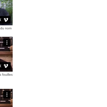
e du nom
 fouilles