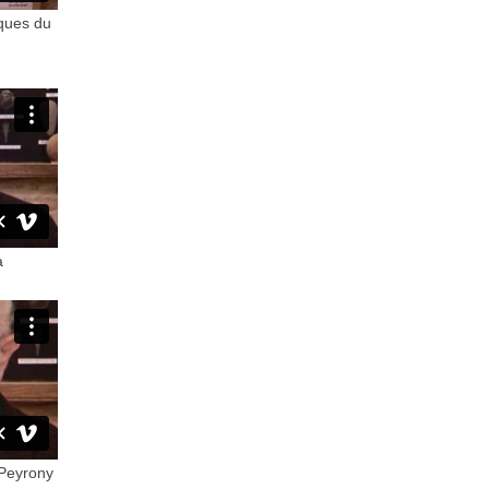
iques du
à
 Peyrony