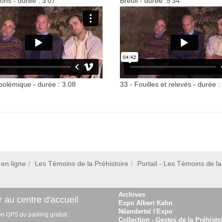
ons - durée : 3'07
Breuil - durée :5'34
polémique - durée : 3.08
33 - Fouilles et relevés - durée :
en ligne
Les Témoins de la Préhistoire
Portail - Les Témoins de la
Archives
 au centre d'accueil
Expo Albert Kahn
Néandertal l'Expo
on GPS du parking gratuit :
Collection - Gestes de la Préhisto