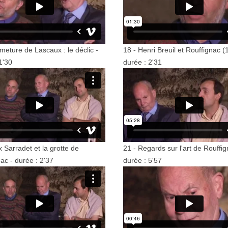
meture de Lascaux : le déclic -
18 - Henri Breuil et Rouffignac (1
1'30
durée : 2'31
 Sarradet et la grotte de
21 - Regards sur l'art de Rouffig
ac - durée : 2'37
durée : 5'57