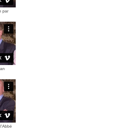
n par
ean
 l'Abbé