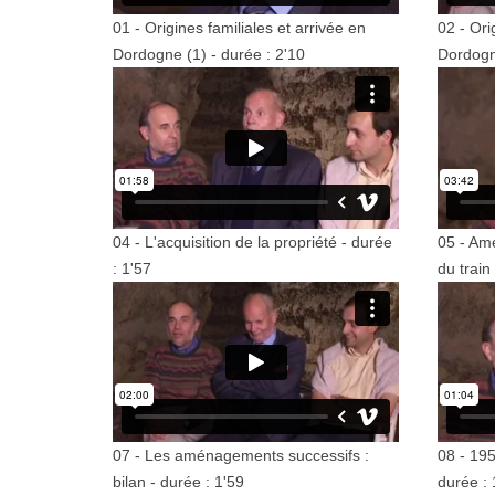
01 - Origines familiales et arrivée en
02 - Ori
Dordogne (1) - durée : 2'10
Dordogne
04 - L'acquisition de la propriété - durée
05 - Amé
: 1'57
du train
07 - Les aménagements successifs :
08 - 195
bilan - durée : 1'59
durée : 