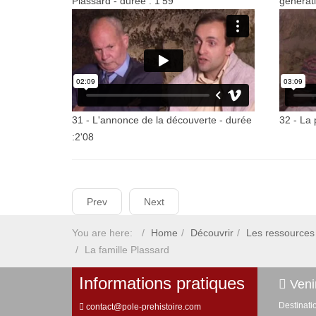
Plassard - durée : 1'59
générati
31 - L'annonce de la découverte - durée
32 - La 
:2'08
Prev
Next
You are here:
Home
Découvrir
Les ressources 
La famille Plassard
Informations pratiques
Venir
Destinati
contact@pole-prehistoire.com