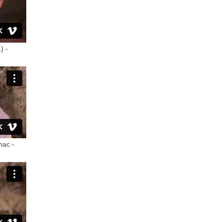
) -
nac -