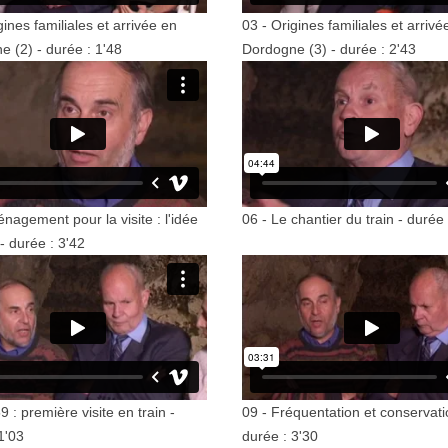
gines familiales et arrivée en
03 - Origines familiales et arrivé
 (2) - durée : 1'48
Dordogne (3) - durée : 2'43
nagement pour la visite : l'idée
06 - Le chantier du train - durée 
 - durée : 3'42
9 : première visite en train -
09 - Fréquentation et conservati
1'03
durée : 3'30