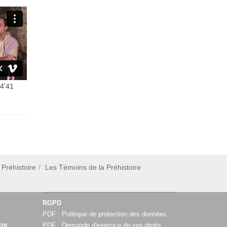
 4'41
 Préhistoire
Les Témoins de la Préhistoire
RGPD
PDF :
Politique de protection des données
ire
PDF :
Demande d'exercice de vos droits