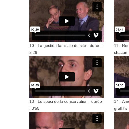
10 - La gestion familiale du site - durée :
11 - Re
2'26
chacun -
13 - Le souci de la conservation - durée
14 - Am
: 3'55
graffitis