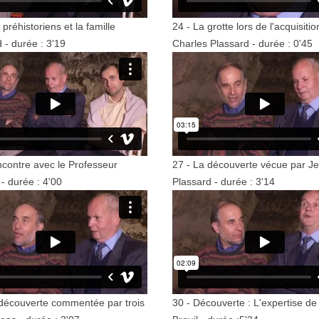
 préhistoriens et la famille
24 - La grotte lors de l'acquisitio
 - durée : 3'19
Charles Plassard - durée : 0'45
ncontre avec le Professeur
27 - La découverte vécue par J
- durée : 4'00
Plassard - durée : 3'14
 découverte commentée par trois
30 - Découverte : L'expertise de