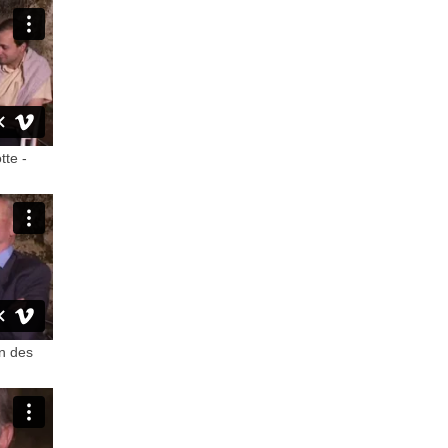
tte -
on des