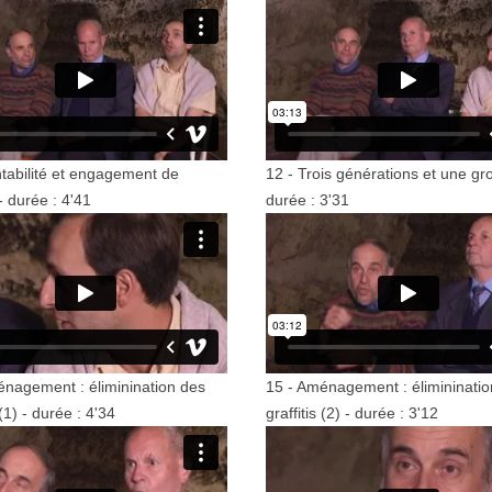
ntabilité et engagement de
12 - Trois générations et une gro
 durée : 4'41
durée : 3'31
énagement : éliminination des
15 - Aménagement : élimininati
 (1) - durée : 4'34
graffitis (2) - durée : 3'12