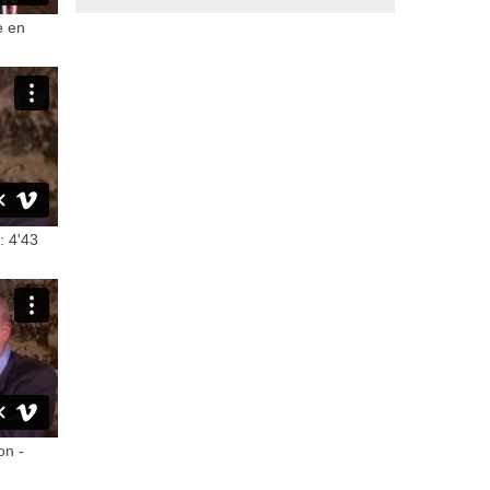
e en
: 4'43
on -