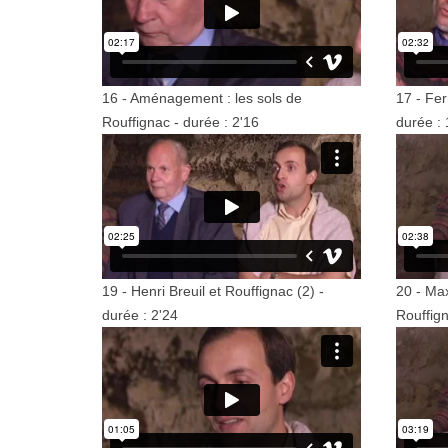
16 - Aménagement : les sols de
17 - Fer
Rouffignac - durée : 2'16
durée : 
19 - Henri Breuil et Rouffignac (2) -
20 - Max
durée : 2'24
Rouffign