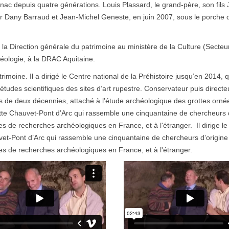
gnac depuis quatre générations. Louis Plassard, le grand-père, son fils 
 par Dany Barraud et Jean-Michel Geneste, en juin 2007, sous le porche 
la Direction générale du patrimoine au ministère de la Culture (Secteu
héologie, à la DRAC Aquitaine.
oine. Il a dirigé le Centre national de la Préhistoire jusqu’en 2014, q
études scientifiques des sites d’art rupestre. Conservateur puis directe
us de deux décennies, attaché à l’étude archéologique des grottes ornée
rotte Chauvet-Pont d’Arc qui rassemble une cinquantaine de chercheurs 
 de recherches archéologiques en France, et à l'étranger. Il dirige le
uvet-Pont d’Arc qui rassemble une cinquantaine de chercheurs d’origine
s de recherches archéologiques en France, et à l'étranger.